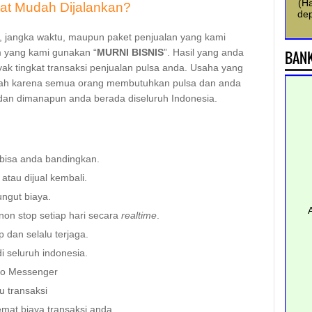
(H
at Mudah Dijalankan?
dep
get, jangka waktu, maupun paket penjualan yang kami
 yang kami gunakan “
MURNI BISNIS
”. Hasil yang anda
BANK
ak tingkat transaksi penjualan pulsa anda. Usaha yang
dah karena semua orang membutuhkan pulsa dan anda
dan dimanapun anda berada diseluruh Indonesia.
 bisa anda bandingkan.
 atau dijual kembali.
ungut biaya.
non stop setiap hari secara
realtime
.
 dan selalu terjaga.
i seluruh indonesia.
hoo Messenger
 transaksi
mat biaya transaksi anda.