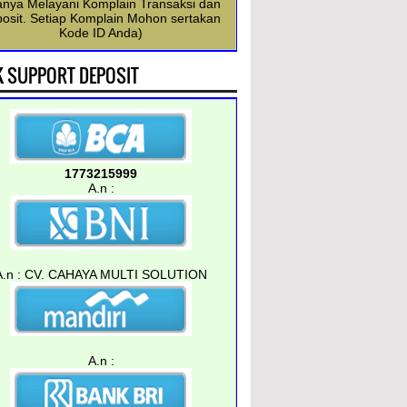
anya Melayani Komplain Transaksi dan
osit. Setiap Komplain Mohon sertakan
Kode ID Anda)
 SUPPORT DEPOSIT
1773215999
A.n :
A.n :
CV. CAHAYA MULTI SOLUTION
A.n :