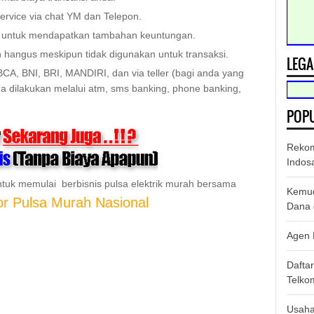
rvice via chat YM dan Telepon.
n untuk mendapatkan tambahan keuntungan.
n hangus meskipun tidak digunakan untuk transaksi.
LEGA
BCA, BNI, BRI, MANDIRI, dan via teller (bagi anda yang
uga dilakukan melalui atm, sms banking, phone banking,
POPU
Rekom
Indos
tuk memulai berbisnis pulsa elektrik murah bersama
Kemud
tor Pulsa Murah Nasional
Dana d
Agen 
Dafta
Telko
Usaha