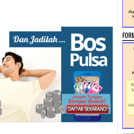
Al
FOR
N
k
kir